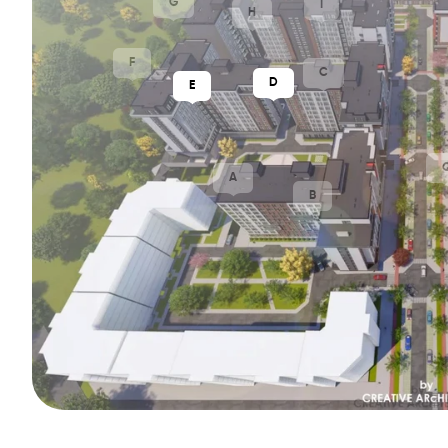
G
I
H
F
C
D
E
A
B