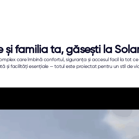
și familia ta, găsești la Solar
mplex care îmbină confortul, siguranța și accesul facil la tot ce 
i facilități esențiale — totul este proiectat pentru un stil de viață 