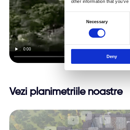
other information that you’ve
Consent
Necessary
Selection
Deny
Vezi planimetriile noastre
K
L
J