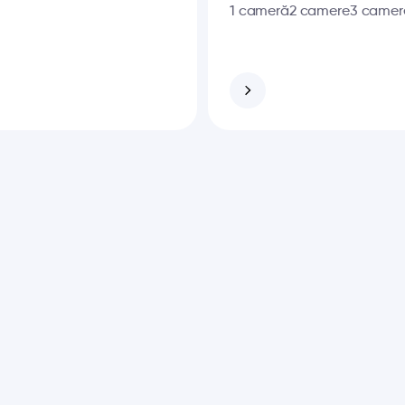
1 cameră
2 camere
3 camer