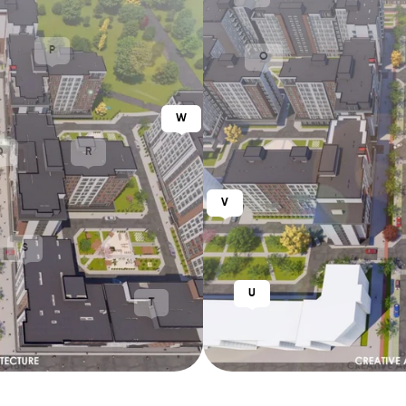
P
O
W
Q
R
V
S
U
T