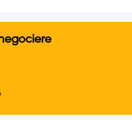
 negociere 
n